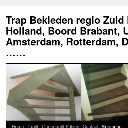
Ga
naar
Trap Bekleden regio Zuid
de
inhoud
Holland, Boord Brabant, U
Amsterdam, Rotterdam, D
……
Home
Tapijt
Ondertapijt
Prijzen
Contact
Algemene